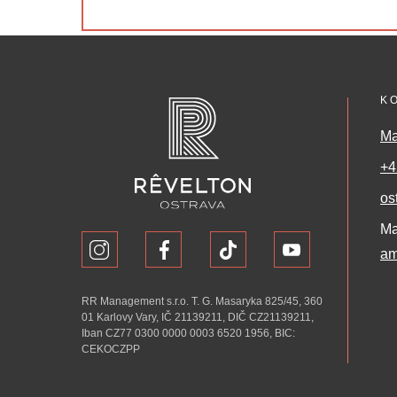
K
Ma
+4
os
Ma
am
RR Management s.r.o. T. G. Masaryka 825/45, 360
01 Karlovy Vary, IČ 21139211, DIČ CZ21139211,
Iban CZ77 0300 0000 0003 6520 1956, BIC:
CEKOCZPP