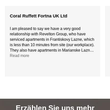
Coral Ruffett Fortna UK Ltd
I am pleased to say we have a very good
relationship with Revelton Group, who have
serviced apartments in Frantiskovy Lazne, which
is less than 10 minutes from site (our workplace).
They also have apartments in Marianske Lazne,
although this is a little further: about 25 minutes
Read more
drive.
I would suggest you contact a corporate manager
directly who can help you with reservations. She
speaks excellent English and is most helpful.
Erzählen Sie uns mehr