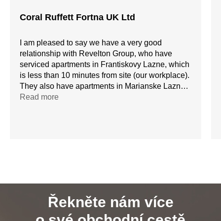
Coral Ruffett Fortna UK Ltd
I am pleased to say we have a very good
relationship with Revelton Group, who have
serviced apartments in Frantiskovy Lazne, which
is less than 10 minutes from site (our workplace).
They also have apartments in Marianske Lazne,
although this is a little further: about 25 minutes
Read more
drive.
I would suggest you contact a corporate manager
directly who can help you with reservations. She
speaks excellent English and is most helpful.
Řekněte nám více
o své obchodní cestě