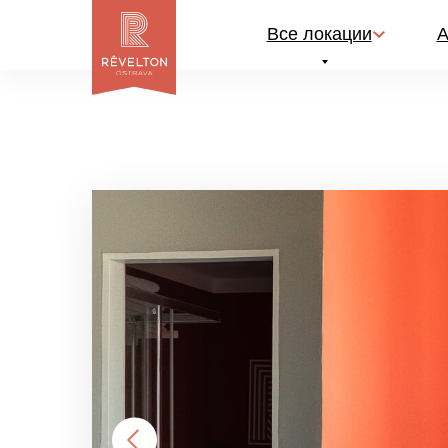
Все локации
Все локации
А