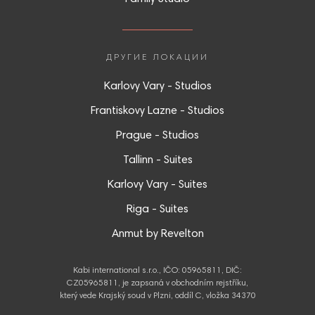
ДРУГИЕ ЛОКАЦИИ
Karlovy Vary - Studios
Frantiskovy Lazne - Studios
Prague - Studios
Tallinn - Suites
Karlovy Vary - Suites
Riga - Suites
Anmut by Revelton
Kabi international s.r.o., IČO: 05965811, DIČ:
CZ05965811, je zapsaná v obchodním rejstříku,
který vede Krajský soud v Plzni, oddíl C, vložka 34370